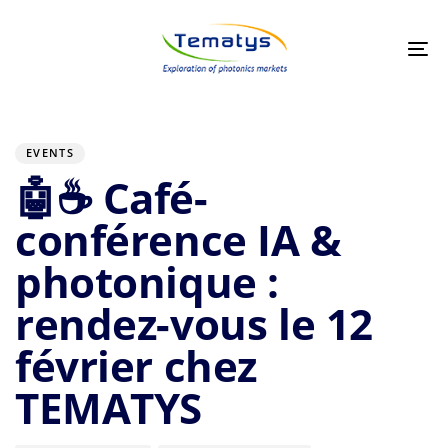
Skip
Skip
links
to
primary
Tog
navigation
nav
Skip
to
Author
Published
PUBLISHED
on:
IN:
content
EVENTS
🤖☕ Café-
conférence IA &
photonique :
rendez-vous le 12
février chez
TEMATYS