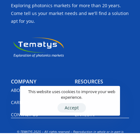
Exploring photonics markets for more than 20 years.
Come tell us your market needs and we'll find a solution
apt for you.
COMPANY
RESOURCES
ABOUT US
NEWS
This website uses cookies to improve your web
experience.
CAREERS
SHOP
Accept
CONTACT US
LINKEDIN
© TEMATYS 2025 – All rights reserved – Reproduction in whole or in part is
prohibited – TEMATYS is registered with the French Patent & Trademark Office