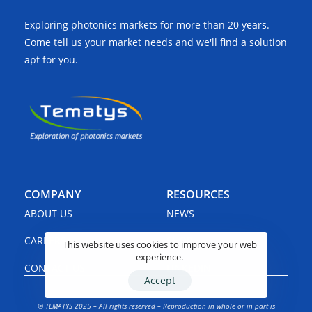
Exploring photonics markets for more than 20 years.
Come tell us your market needs and we'll find a solution
apt for you.
COMPANY
RESOURCES
ABOUT US
NEWS
CAREERS
SHOP
This website uses cookies to improve your web
experience.
CONTACT US
LINKEDIN
Accept
© TEMATYS 2025 – All rights reserved – Reproduction in whole or in part is