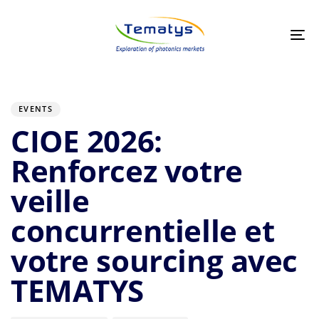
Skip
Skip
links
to
primary
Tog
navigation
nav
Skip
to
Author
Published
PUBLISHED
on:
IN:
content
EVENTS
CIOE 2026:
Renforcez votre
veille
concurrentielle et
votre sourcing avec
TEMATYS